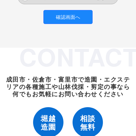
されます。
個人情報収集の目的
お客様から集めた個人情報は、以下の目的で利用しま
CONTAC
す。
弊社がお客様に提供するサービスにおいて利
用するため
お客様に合ったサービスや新しい商品などの
成田市・佐倉市・富里市で造園・エクステ
情報を的確にお知らせするため
リアの各種施工や
山林伐採・剪定の事なら
必要に応じてお客様に連絡を行なうため
何でもお気軽にお問い合わせください
個人情報の開示
堀越
相談
下記の場合には、お客様の事前の同意なく弊社はお客
造園
無料
様の個人情報を開示できるものとします。
警察や裁判所、その他の政府機関から召喚状、令状、