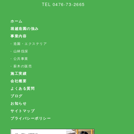
TEL 0476-73-2665
従業員の監督方法
ホーム
個人情報保護の重要性について、適時または定期的に
堀越造園の強み
適切な教育を行っております。また、弊社が個人情報
事業内容
を管理する際は、管理責任者を置き、適切な管理を行
造園・エクステリア
うとともに、外部への流出防止に努めます。さらに、
山林伐採
外部からの不正アクセス、改ざん等の危険に対して
公共事業
は、適切かつ合理的な範囲の安全対策を実施し、お客
薪木の販売
様の個人情報保護に努めます。 個人情報に係るデータ
施工実績
ベース等のアクセスについては、アクセス権を有する
会社概要
ものを限定し、社内においても不正な利用がなされな
よくある質問
いように厳重に管理します。
ブログ
お知らせ
リンク先
サイトマップ
プライバシーポリシー
リンク先での個人情報の利用については、弊社のプラ
イバシーの考え方ではなく、リンク先自身のプライバ