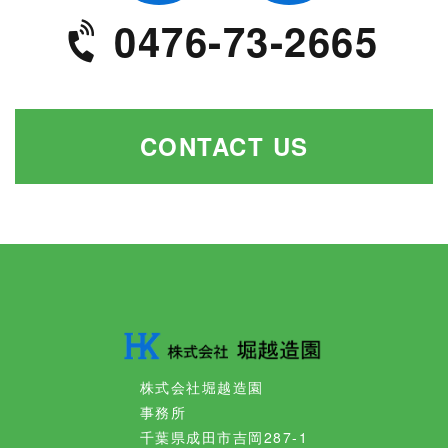
0476-73-2665
命令等によって要求された場合
人の生命、身体または財産の保護のために必要がある
場合であって、お客様の同意を得ることが困難である
とき。
CONTACT US
個人情報の管理
お客様の個人情報は、弊社が適切な管理を行なうとと
もに、漏洩、滅失、毀損の防止のために最大限の注意
を払っております。尚、弊社ではお客様によりよいサ
ービスを提供するため、個人情報を適切に取り扱って
いると認められる外部の委託先に、個人情報の取り扱
いの一部を委託しています。委託先は、委託業務を行
なうために必要な範囲で個人情報を利用します。 この
場合、 弊社は、委託先との間で個人情報の取り扱いに
株式会社堀越造園
ついて適切な契約を締結し、適切な管理を要求いたし
事務所
ます。
千葉県成田市吉岡287-1